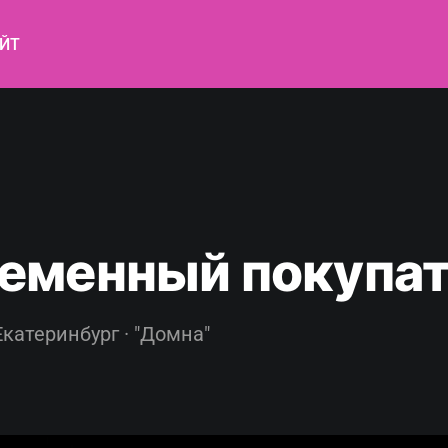
ЙТ
еменный покупа
Екатеринбург · "Домна"