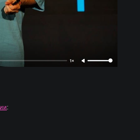
1×
ии
: